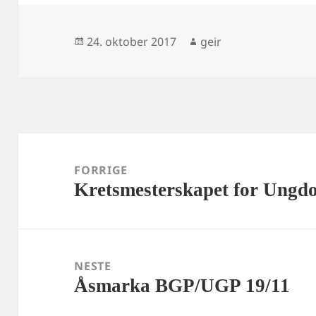
Publisert
Forfatter
24. oktober 2017
geir
Innleggsnavigasjon
FORRIGE
Kretsmesterskapet for Ungd
Forrige
innlegg:
NESTE
Åsmarka BGP/UGP 19/11
Neste
innlegg: