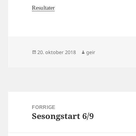
Resultater
Publisert
Forfatter
20. oktober 2018
geir
Innleggsnavigasjon
FORRIGE
Sesongstart 6/9
Forrige
innlegg: