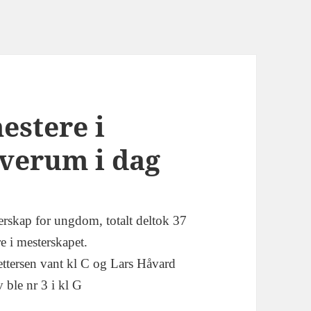
estere i
lverum i dag
sterskap for ungdom, totalt deltok 37
re i mesterskapet.
Pettersen vant kl C og Lars Håvard
ble nr 3 i kl G