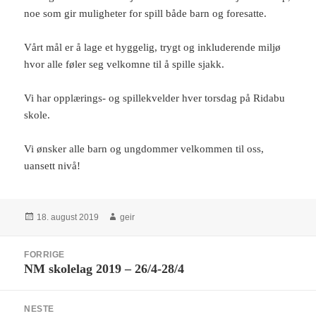
noe som gir muligheter for spill både barn og foresatte.
Vårt mål er å lage et hyggelig, trygt og inkluderende miljø
hvor alle føler seg velkomne til å spille sjakk.
Vi har opplærings- og spillekvelder hver torsdag på Ridabu
skole.
Vi ønsker alle barn og ungdommer velkommen til oss,
uansett nivå!
Publisert
Forfatter
18. august 2019
geir
Innleggsnavigasjon
FORRIGE
NM skolelag 2019 – 26/4-28/4
Forrige
innlegg:
NESTE