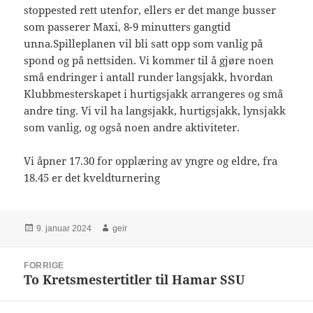
stoppested rett utenfor, ellers er det mange busser
som passerer Maxi, 8-9 minutters gangtid
unna.Spilleplanen vil bli satt opp som vanlig på
spond og på nettsiden. Vi kommer til å gjøre noen
små endringer i antall runder langsjakk, hvordan
Klubbmesterskapet i hurtigsjakk arrangeres og små
andre ting. Vi vil ha langsjakk, hurtigsjakk, lynsjakk
som vanlig, og også noen andre aktiviteter.
Vi åpner 17.30 for opplæring av yngre og eldre, fra
18.45 er det kveldturnering
Publisert
Forfatter
9. januar 2024
geir
Innleggsnavigasjon
FORRIGE
To Kretsmestertitler til Hamar SSU
Forrige
innlegg: