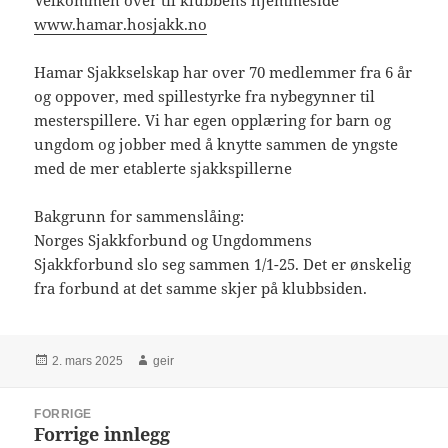
Velkommen over til klubbens hjemmeside
www.hamar.hosjakk.no
Hamar Sjakkselskap har over 70 medlemmer fra 6 år
og oppover, med spillestyrke fra nybegynner til
mesterspillere. Vi har egen opplæring for barn og
ungdom og jobber med å knytte sammen de yngste
med de mer etablerte sjakkspillerne
Bakgrunn for sammenslåing:
Norges Sjakkforbund og Ungdommens
Sjakkforbund slo seg sammen 1/1-25. Det er ønskelig
fra forbund at det samme skjer på klubbsiden.
Publisert
Forfatter
2. mars 2025
geir
Innleggsnavigasjon
FORRIGE
Forrige innlegg
Forrige